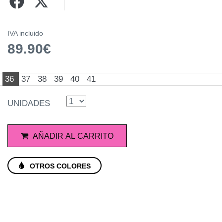
IVA incluido
89.90€
36
37
38
39
40
41
UNIDADES
AÑADIR AL CARRITO
OTROS COLORES