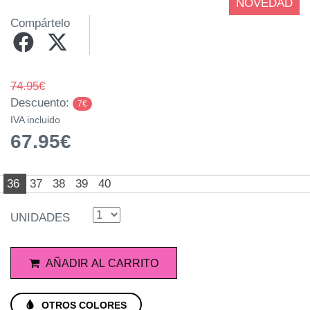
NOVEDAD
Compártelo
74.95€
Descuento:
7€
IVA incluido
67.95€
36
37
38
39
40
UNIDADES
AÑADIR AL CARRITO
OTROS COLORES