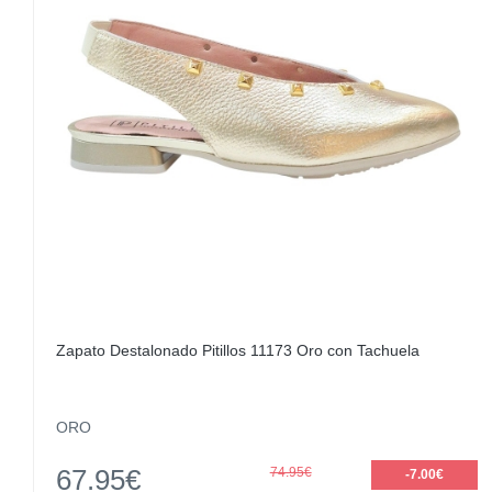
Zapato Destalonado Pitillos 11173 Oro con Tachuela
ORO
67.95€
74.95€
-7.00€