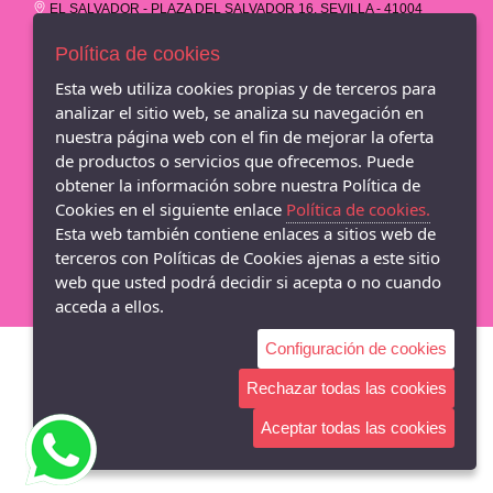
EL SALVADOR - PLAZA DEL SALVADOR 16, SEVILLA - 41004
(Sevilla)
854 707 433
Política de cookies
Esta web utiliza cookies propias y de terceros para
CC LOS ARCOS - AVND.DE ANDALUCIA S/N - 1ª PLANTA LOCAL
A16, SEVILLA - 41007 (Sevilla)
analizar el sitio web, se analiza su navegación en
854 526 953
nuestra página web con el fin de mejorar la oferta
de productos o servicios que ofrecemos. Puede
CC LAGOH - AVENIDA DE PALMAS ALTAS 1, 1ª PLANTA LOCAL
obtener la información sobre nuestra Política de
A32, SEVILLA - 41014 (Sevilla)
854 80 84 88
Cookies en el siguiente enlace
Política de cookies.
Esta web también contiene enlaces a sitios web de
M&R Zapateria - Adriann Lasconi
terceros con Políticas de Cookies ajenas a este sitio
web que usted podrá decidir si acepta o no cuando
acceda a ellos.
Configuración de cookies
Rechazar todas las cookies
Aceptar todas las cookies