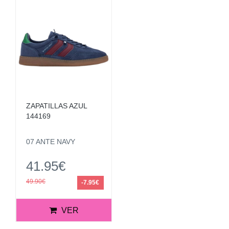
ZAPATILLAS AZUL
144169
07 ANTE NAVY
41.95€
49.90€
-7.95€
VER