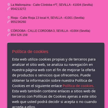
La Mallorquina - Calle Córdoba nº7, SEVILLA - 41004 (Sevilla)
954213272
Rioja - Calle Rioja 13 local H, SEVILLA - 41001 (Sevilla)
955236260
CÓRDOBA - CALLE CORDOBA 3, SEVILLA - 41004 (Sevilla)
854 526 159
EL SALVADOR - PLAZA DEL SALVADOR 16, SEVILLA - 41004
(Sevilla)
Política de cookies
854 707 433
Esta web utiliza cookies propias y de terceros para
CC LOS ARCOS - AVND.DE ANDALUCIA S/N - 1ª PLANTA LOCAL
analizar el sitio web, se analiza su navegación en
A16, SEVILLA - 41007 (Sevilla)
nuestra página web con el fin de mejorar la oferta
854 526 953
de productos o servicios que ofrecemos. Puede
CC LAGOH - AVENIDA DE PALMAS ALTAS 1, 1ª PLANTA LOCAL
obtener la información sobre nuestra Política de
A32, SEVILLA - 41014 (Sevilla)
Cookies en el siguiente enlace
Política de cookies.
854 80 84 88
Esta web también contiene enlaces a sitios web de
M&R Zapateria - Adriann Lasconi
terceros con Políticas de Cookies ajenas a este sitio
web que usted podrá decidir si acepta o no cuando
acceda a ellos.