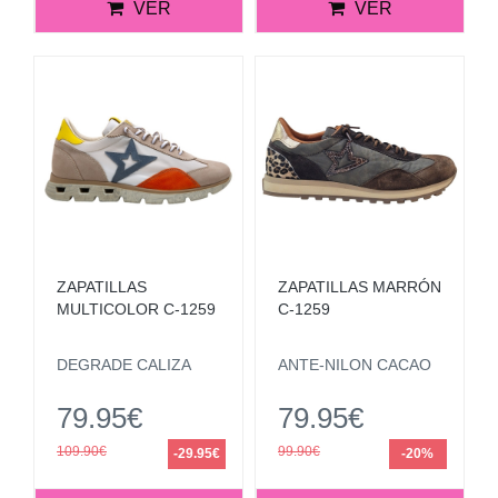
VER
VER
ZAPATILLAS
ZAPATILLAS MARRÓN
MULTICOLOR C-1259
C-1259
DEGRADE CALIZA
ANTE-NILON CACAO
79.95€
79.95€
109.90€
99.90€
-29.95€
-20%