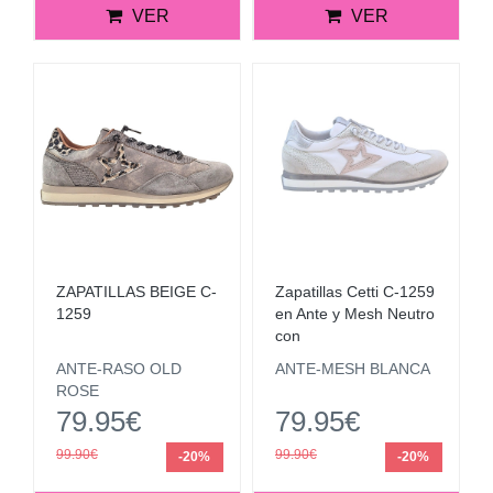
VER
VER
ZAPATILLAS BEIGE C-
Zapatillas Cetti C-1259
1259
en Ante y Mesh Neutro
con
ANTE-RASO OLD
ANTE-MESH BLANCA
ROSE
79.95€
79.95€
99.90€
99.90€
-20%
-20%