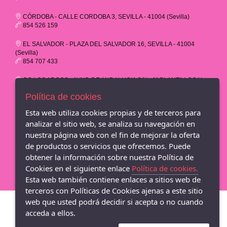
CÓRDOBA - CALLE CORDOBA 3, SEVILLA - 41004 (Sevilla)
854 526 159
EL SALVADOR - PLAZA DEL SALVADOR 16, SEVILLA - 41004
(Sevilla)
854 707 433
CC LOS ARCOS - AVND.DE ANDALUCIA S/N - 1ª PLANTA LOCAL
A16, SEVILLA - 41007 (Sevilla)
Política de cookies
854 526 953
Esta web utiliza cookies propias y de terceros para
CC LAGOH - AVENIDA DE PALMAS ALTAS 1, 1ª PLANTA LOCAL
analizar el sitio web, se analiza su navegación en
A32, SEVILLA - 41014 (Sevilla)
854 80 84 88
nuestra página web con el fin de mejorar la oferta
de productos o servicios que ofrecemos. Puede
M&R Zapateria - Adriann Lasconi
obtener la información sobre nuestra Política de
Cookies en el siguiente enlace
Política de cookies.
Esta web también contiene enlaces a sitios web de
terceros con Políticas de Cookies ajenas a este sitio
web que usted podrá decidir si acepta o no cuando
acceda a ellos.