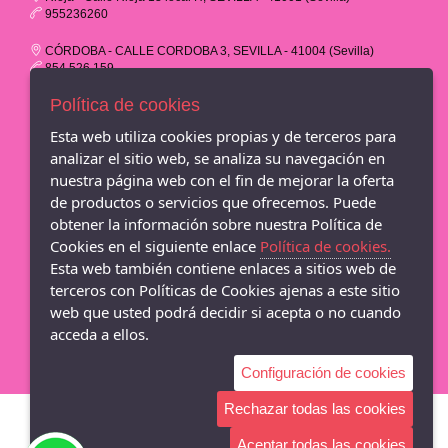
955236260
CÓRDOBA - CALLE CORDOBA 3, SEVILLA - 41004 (Sevilla)
854 526 159
Política de cookies
EL SALVADOR - PLAZA DEL SALVADOR 16, SEVILLA - 41004
(Sevilla)
Esta web utiliza cookies propias y de terceros para
854 707 433
analizar el sitio web, se analiza su navegación en
CC LOS ARCOS - AVND.DE ANDALUCIA S/N - 1ª PLANTA LOCAL
nuestra página web con el fin de mejorar la oferta
A16, SEVILLA - 41007 (Sevilla)
de productos o servicios que ofrecemos. Puede
854 526 953
obtener la información sobre nuestra Política de
Cookies en el siguiente enlace
Política de cookies.
CC LAGOH - AVENIDA DE PALMAS ALTAS 1, 1ª PLANTA LOCAL
A32, SEVILLA - 41014 (Sevilla)
Esta web también contiene enlaces a sitios web de
854 80 84 88
terceros con Políticas de Cookies ajenas a este sitio
web que usted podrá decidir si acepta o no cuando
M&R Zapateria - Adriann Lasconi
acceda a ellos.
Configuración de cookies
Rechazar todas las cookies
Aceptar todas las cookies