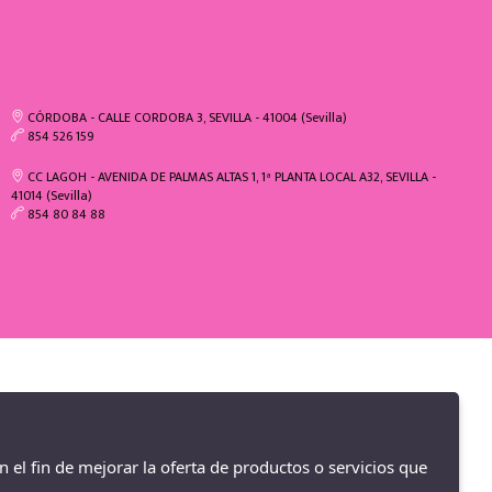
CÓRDOBA - CALLE CORDOBA 3, SEVILLA - 41004 (Sevilla)
854 526 159
CC LAGOH - AVENIDA DE PALMAS ALTAS 1, 1ª PLANTA LOCAL A32, SEVILLA -
41014 (Sevilla)
854 80 84 88
n el fin de mejorar la oferta de productos o servicios que