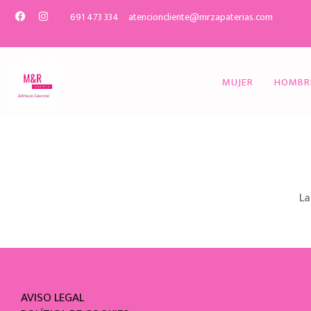
691 473 334
atencioncliente@mrzapaterias.com
MUJER
HOMBR
La
AVISO LEGAL