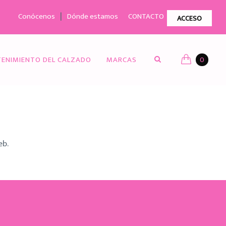
|
Conócenos
Dónde estamos
CONTACTO
ACCESO
ENIMIENTO DEL CALZADO
MARCAS
0
eb.