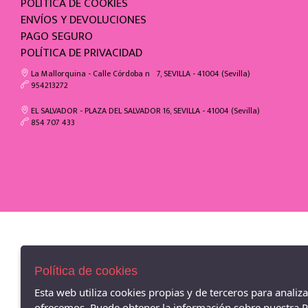
POLÍTICA DE COOKIES
ENVÍOS Y DEVOLUCIONES
PAGO SEGURO
POLÍTICA DE PRIVACIDAD
La Mallorquina - Calle Córdoba nº7, SEVILLA - 41004 (Sevilla)
954213272
EL SALVADOR - PLAZA DEL SALVADOR 16, SEVILLA - 41004 (Sevilla)
854 707 433
Política de cookies
Esta web utiliza cookies propias y de terceros para analiz
ofrecemos. Puede obtener la información sobre nuestra Po