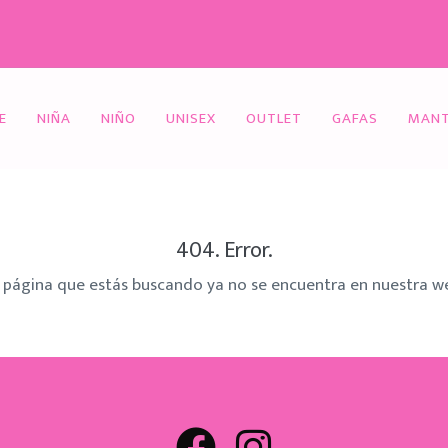
E
NIÑA
NIÑO
UNISEX
OUTLET
GAFAS
MANT
404. Error.
 página que estás buscando ya no se encuentra en nuestra w