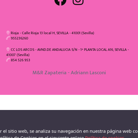
Rioja - Calle Rioja 13 local H, SEVILLA - 41001 (Sevilla)
955236260
CC LOS ARCOS - AVND.DE ANDALUCIA S/N - 1ª PLANTA LOCAL A16, SEVILLA -
41007 (Sevilla)
854 526 953
M&R Zapateria - Adriann Lasconi
ar el sitio web, se analiza su navegación en nuestra página web co
lítica de Cookies en el siguiente enlace
Política de cookies.