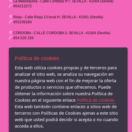
La Mallorquina - Calle Córdoba nº7, SEVILLA - 41004 (Sevilla)
954213272
Rioja - Calle Rioja 13 local H, SEVILLA - 41001 (Sevilla)
955236260
CÓRDOBA - CALLE CORDOBA 3, SEVILLA - 41004 (Sevilla)
854 526 159
EL SALVADOR - PLAZA DEL SALVADOR 16, SEVILLA - 41004
(Sevilla)
Política de cookies
854 707 433
Esta web utiliza cookies propias y de terceros para
CC LOS ARCOS - AVND.DE ANDALUCIA S/N - 1ª PLANTA LOCAL
analizar el sitio web, se analiza su navegación en
A16, SEVILLA - 41007 (Sevilla)
nuestra página web con el fin de mejorar la oferta
854 526 953
de productos o servicios que ofrecemos. Puede
CC LAGOH - AVENIDA DE PALMAS ALTAS 1, 1ª PLANTA LOCAL
obtener la información sobre nuestra Política de
A32, SEVILLA - 41014 (Sevilla)
Cookies en el siguiente enlace
Política de cookies.
854 80 84 88
Esta web también contiene enlaces a sitios web de
M&R Zapateria - Adriann Lasconi
terceros con Políticas de Cookies ajenas a este sitio
web que usted podrá decidir si acepta o no cuando
acceda a ellos.