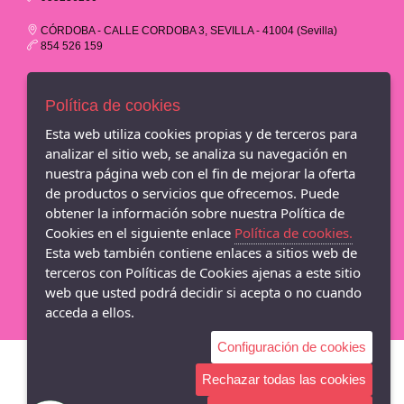
CÓRDOBA - CALLE CORDOBA 3, SEVILLA - 41004 (Sevilla)
854 526 159
EL SALVADOR - PLAZA DEL SALVADOR 16, SEVILLA - 41004
(Sevilla)
Política de cookies
854 707 433
Esta web utiliza cookies propias y de terceros para
CC LOS ARCOS - AVND.DE ANDALUCIA S/N - 1ª PLANTA LOCAL
analizar el sitio web, se analiza su navegación en
A16, SEVILLA - 41007 (Sevilla)
nuestra página web con el fin de mejorar la oferta
854 526 953
de productos o servicios que ofrecemos. Puede
CC LAGOH - AVENIDA DE PALMAS ALTAS 1, 1ª PLANTA LOCAL
obtener la información sobre nuestra Política de
A32, SEVILLA - 41014 (Sevilla)
Cookies en el siguiente enlace
Política de cookies.
854 80 84 88
Esta web también contiene enlaces a sitios web de
terceros con Políticas de Cookies ajenas a este sitio
M&R Zapateria - Adriann Lasconi
web que usted podrá decidir si acepta o no cuando
acceda a ellos.
Configuración de cookies
Rechazar todas las cookies