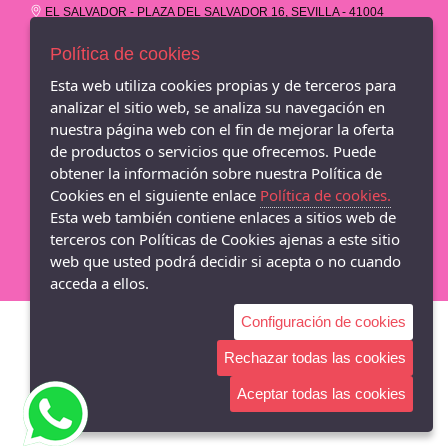
EL SALVADOR - PLAZA DEL SALVADOR 16, SEVILLA - 41004
(Sevilla)
854 707 433
Política de cookies
Esta web utiliza cookies propias y de terceros para
CC LOS ARCOS - AVND.DE ANDALUCIA S/N - 1ª PLANTA LOCAL
A16, SEVILLA - 41007 (Sevilla)
analizar el sitio web, se analiza su navegación en
854 526 953
nuestra página web con el fin de mejorar la oferta
de productos o servicios que ofrecemos. Puede
CC LAGOH - AVENIDA DE PALMAS ALTAS 1, 1ª PLANTA LOCAL
obtener la información sobre nuestra Política de
A32, SEVILLA - 41014 (Sevilla)
854 80 84 88
Cookies en el siguiente enlace
Política de cookies.
Esta web también contiene enlaces a sitios web de
M&R Zapateria - Adriann Lasconi
terceros con Políticas de Cookies ajenas a este sitio
web que usted podrá decidir si acepta o no cuando
acceda a ellos.
Configuración de cookies
Rechazar todas las cookies
Aceptar todas las cookies