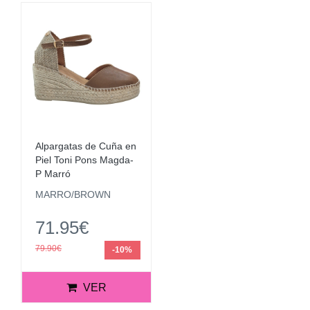
Alpargatas de Cuña en
Piel Toni Pons Magda-
P Marró
MARRO/BROWN
71.95€
79.90€
-10%
VER